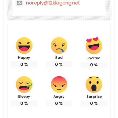
noreply@12kiageng.net
Happy
Sad
Excited
0
%
0
%
0
%
Sleepy
Angry
Surprise
0
%
0
%
0
%