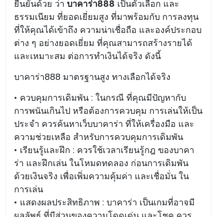
ยืนยันด้วย ว่า
บาคาร่า888
เป็นตัวเลือก และ
ธรรมเนียม ที่ยอดเยี่ยมสูง ที่มาพร้อมกับ การลงทุน
ที่ให้คุณได้เข้าถึง ความน่าเชื่อถือ และองค์ประกอบ
ต่าง ๆ อย่างยอดเยี่ยม ที่คุณสามารถสร้างรายได้
และเหมาะสม ต่อการทำเงินได้จริง ดังนี้
บาคาร่า888 มาตรฐานสูง ทางเลือกได้จริง
• ควบคุมการเดิมพัน : ในกรณี ที่คุณมีปัญหากับ
การพนันเกินไป หรือต้องการควบคุม การเล่นให้เป็น
ประจำ ควรค้นหาเว็บบาคาร่า ที่ให้เครื่องมือ และ
ความช่วยเหลือ สำหรับการควบคุมการเดิมพัน
• เรียนรู้และฝึก : ควรใช้เวลาเรียนรู้กฎ ของบาคา
ร่า และฝึกเล่น ในโหมดทดลอง ก่อนการเดิมพัน
ด้วยเงินจริง เพื่อเพิ่มความคุ้มค่า และเชื่อมั่น ใน
การเล่น
• แสดงผลประสิทธิภาพ : บาคาร่า เป็นเกมที่อาจมี
ผลลัพธ์ ที่มีส่วนของความโดดเด่น และโชค ควร