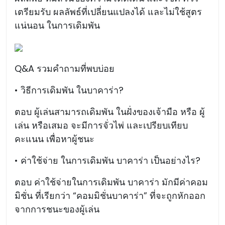
เตรียมรับ ผลลัพธ์ที่เปลี่ยนแปลงได้ และไม่ใช้สูตร
แน่นอน ในการเดิมพัน
Q&A รวมคำถามที่พบบ่อย
• วิธีการเดิมพัน ในบาคาร่า?
ตอบ ผู้เล่นสามารถเดิมพัน ในฝั่งของเจ้ามือ หรือ ผู้
เล่น หรือเสมอ จะมีการจั่วไพ่ และเปรียบเทียบ
คะแนน เพื่อหาผู้ชนะ
• ค่าใช้จ่าย ในการเดิมพัน บาคาร่า เป็นอย่างไร?
ตอบ ค่าใช้จ่ายในการเดิมพัน บาคาร่า มักมีค่าคอม
มิชั่น ที่เรียกว่า “คอมมิชั่นบาคาร่า” ที่จะถูกหักออก
จากการชนะของผู้เล่น