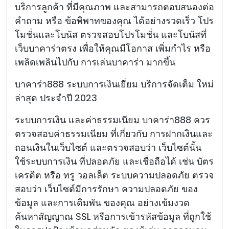
บริการลูกค้า ที่มีคุณภาพ และสามารถตอบสนองต่อ
คำถาม หรือ ข้อพิพาทของคุณ ได้อย่างรวดเร็ว โปร
โมชั่นและโบนัส ตรวจสอบโปรโมชั่น และโบนัสที่
เว็บบาคาร่าตรง เพื่อให้คุณมีโอกาส เพิ่มกำไร หรือ
เพลิดเพลินไปกับ การเล่นบาคาร่า มากขึ้น
บาคาร่า888 ระบบการเงินเยี่ยม บริการจัดเต็ม ใหม่
ล่าสุด ประจำปี 2023
ระบบการเงิน และค่าธรรมเนียม บาคาร่า888 ควร
ตรวจสอบค่าธรรมเนียม ที่เกี่ยวกับ การฝากเงินและ
ถอนเงินในเว็บไซต์ และตรวจสอบว่า เว็บไซต์นั้น
ใช้ระบบการเงิน ที่ปลอดภัย และเชื่อถือได้ เช่น บัตร
เครดิต หรือ ทรู วอลเล็ต ระบบความปลอดภัย ตรวจ
สอบว่า เว็บไซต์มีการรักษา ความปลอดภัย ของ
ข้อมูล และการเดิมพัน ของคุณ อย่างเข้มงวด
ค้นหาสัญญาณ SSL หรือการเข้ารหัสข้อมูล ที่ถูกใช้