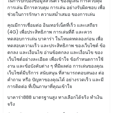
ในการปกป้องข้อมูลส่วนตัว ของผู้เล่น การควบคุม
การเล่น มีการควบคุม การเล่น อย่างรับผิดชอบ เพื่อ
ช่วยในการรักษา ความสม่ำเสมอ ของการเล่น
คุณมีการเชื่อมต่อ อินเทอร์เน็ตที่เร็ว และเสถียร
(4G) เพื่อประสิทธิภาพ การเล่นที่ดี และควร
ทดสอบการเล่น บาคาร่า ในโหมดทดลองก่อน เพื่อ
ทดสอบความเร็ว และประสิทธิภาพ ของเว็บไซต์ ข้อ
ตกลง และเงื่อนไข อ่านข้อตกลง และเงื่อนไข ของ
เว็บไซต์อย่างละเอียด เพื่อเข้าใจ ข้อกำหนดการใช้
งาน และข้อบังคับต่าง ๆ ที่มีผลต่อ การเล่นของคุณ
เว็บไซต์มีบริการ สนับสนุน ที่สามารถตอบสนอง ต่อ
คำถาม หรือ ปัญหาของคุณได้ อย่างรวดเร็ว และมี
การติดต่อ ที่เป็นภาษาที่คุณเข้าใจ
บาคาร่า888 มาตรฐานสูง ทางเลือกได้จริง ทำเงิน
จริง