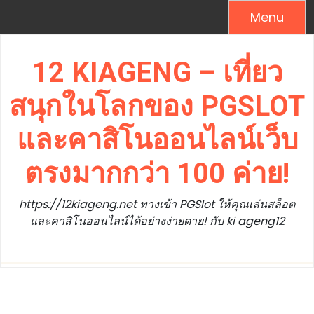
Skip
Menu
to
content
12 KIAGENG – เที่ยว
สนุกในโลกของ PGSLOT
และคาสิโนออนไลน์เว็บ
ตรงมากกว่า 100 ค่าย!
https://12kiageng.net ทางเข้า PGSlot ให้คุณเล่นสล็อต
และคาสิโนออนไลน์ได้อย่างง่ายดาย! กับ ki ageng12