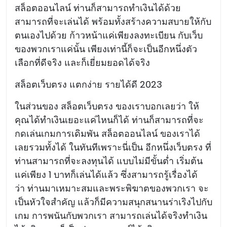
สล็อตออนไลน์ ท่านก็สามารถทำเงินได้ด้วย
สามารถที่จะเล่นได้ พร้อมทั้งสร้างความสบายให้กับ
ตนเองไปด้วย ก้าวหน้าแค่เพียงลงทะเบียน กับเว็บ
ของพวกเราแค่นั้น เพียงเท่านี้ก็จะเป็นอีกหนึ่งตัว
เลือกที่ดีจริง และก็เยี่ยมยอดได้จริง
สล็อตเว็บตรง แตกง่าย รายได้ดี 2023
ในส่วนของ สล็อตเว็บตรง ของเราบอกเลยว่า ให้
คุณได้ทำเงินเยอะแค่ไหนก็ได้ ท่านก็สามารถที่จะ
กดเล่นเกมการเดิมพัน สล็อตออนไลน์ ของเราได้
เลยรวมทั้งได้ ในทันทีเพราะนี่เป็น อีกหนึ่งเว็บตรง ที่
ท่านสามารถที่จะลงทุนได้ แบบไม่มีขั้นต่ำ เริ่มต้น
แค่เพียง 1 บาทก็เล่นได้แล้ว ซึ่งสามารถรู้เรื่องได้
ว่า ท่านมาเหมาะสมและพระพิฆาตของพวกเรา จะ
เป็นหัวใจสำคัญ แล้วก็มีความสนุกสนานร่าเริงไปกับ
เกม การพนันกับพวกเรา สามารถเล่นได้จริงทำเงิน