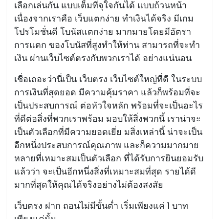
เลือกเล่นกัน แบบเต็มที่จุใจกันได้ แบบถ้วนหน้า
เนื่องจากเราคือ เว็บแตกง่าย ทำเงินได้จริง มีเกม
โปรโมชั่นดี โบนัสแตกง่าย มากมายโดยมีอัตรา
การแตก ของโบนัสที่สูงทำให้ท่าน สามารถที่จะทำ
เงิน ผ่านเว็บไซต์ตรงกับพวกเราได้ อย่างแน่นอน
เชื่อเถอะว่านี่เป็น เว็บตรง เว็บไซต์ใหญ่ที่ดี ในระบบ
การเงินที่สุดยอด มีความคุ้มราคา แล้วก็พร้อมที่จะ
เป็นประสบการณ์ ต่อหัวใจหลัก พร้อมที่จะเป็นอะไร
ที่ดีต่อสิ่งที่พวกเราพร้อม มอบให้สิ่งพวกนี้ เราน่าจะ
เป็นตัวเลือกที่มีความยอดเยี่ย มสิ่งเหล่านี้ น่าจะเป็น
อีกหนึ่งประสบการณ์คุณภาพ และก็ความมากมาย
หลายที่เหมาะสมเป็นตัวเลือก ที่ได้รับการยินยอมรับ
แล้วว่า จะเป็นอีกหนึ่งสิ่งที่เหมาะสมที่สุด รายได้ดี
มากที่สุดให้คุณได้จริงอย่างไม่ต้องสงสัย
เว็บตรง ฝาก ถอนไม่มีขั้นต่ำ เริ่มเพียงแค่ 1 บาท
เพียงแค่นั้น