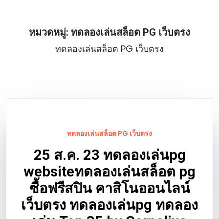
หมวดหมู่:
ทดลองเล่นสล็อต PG เว็บตรง
ทดลองเล่นสล็อต PG เว็บตรง
ทดลองเล่นสล็อต PG เว็บตรง
25 ส.ค. 23 ทดลองเล่นpg
websiteทดลองเล่นสล็อต pg
ซื้อฟรีสปิน คาสิโนออนไลน์
เว็บตรง ทดลองเล่นpg ทดลอง