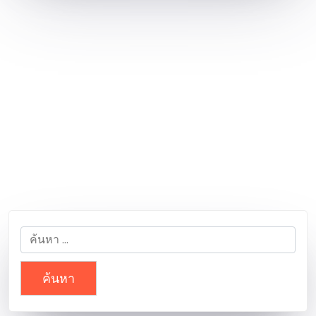
ค้นหา
สำหรับ: