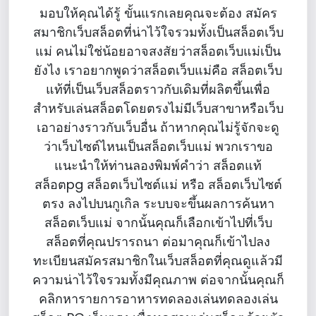
มอบให้คุณได้รู้ ขั้นแรกเลยคุณจะต้อง สมัคร
สมาชิกเว็บสล็อตที่น่าไว้ใจรวมทั้งเป็นสล็อตเว็บ
แม่ คนไม่ใช่น้อยอาจสงสัยว่าสล็อตเว็บแม่เป็น
ยังไง เราอยากพูดว่าสล็อตเว็บแม่คือ สล็อตเว็บ
แท้ที่เป็นเว็บสล็อตราวกับเดิมที่ผลิตขึ้นเพื่อ
สำหรับเล่นสล็อตโดยตรงไม่มีเว็บสาขาหรือเว็บ
เอาอย่างราวกับเว็บอื่น ถ้าหากคุณไม่รู้จักจะดู
ว่าเว็บไซต์ไหนเป็นสล็อตเว็บแม่ พวกเราขอ
แนะนำให้ท่านลองพิมพ์คำว่า สล็อตแท้
สล็อตpg สล็อตเว็บไซต์แม่ หรือ สล็อตเว็บไซต์
ตรง ลงไปบนกูเกิล ระบบจะขึ้นผลการค้นหา
สล็อตเว็บแม่ จากนั้นคุณก็เลือกเข้าไปที่เว็บ
สล็อตที่คุณปรารถนา ต่อมาคุณก็เข้าไปลง
ทะเบียนสมัครสมาชิกในเว็บสล็อตที่คุณดูแล้วมี
ความน่าไว้ใจรวมทั้งมีคุณภาพ ต่อจากนั้นคุณก็
คลิกหารายการอาหารทดลองเล่นทดลองเล่น