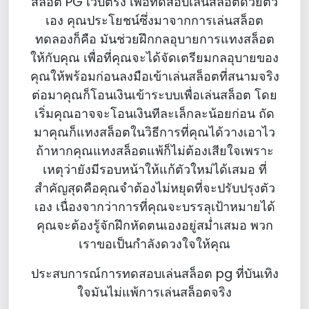
สล็อต PG เว็บตรง เพื่อทดสอบเล่นสล็อตด้วยตัว
เอง คุณประโยชน์ซึ่งมาจากการเล่นสล็อต
ทดลองก็คือ มันช่วยฝึกกลอุบายการแทงสล็อต
ให้กับคุณ เพื่อที่คุณจะได้จัดเตรียมกลอุบายของ
คุณให้พร้อมก่อนลงมือเข้าเล่นสล็อตที่สนามจริง
ต่อมาคุณก็โอนเงินเข้าระบบเพื่อเล่นสล็อต โดย
เริ่มคุณอาจจะโอนเงินทีละเล็กละน้อยก่อน ถัด
มาคุณก็แทงสล็อตในวิธีการที่คุณได้วางเอาไว
ถ้าหากคุณแทงสล็อตแพ้ก็ไม่ต้องเสียใจเพราะ
เหตุว่ายังมีรอบหน้าให้แก้ตัวใหม่ได้เสมอ ที่
สำคัญสุดคือคุณจำต้องไม่หยุดที่จะปรับปรุงตัว
เอง เนื่องจากว่าการที่คุณจะบรรลุเป้าหมายได้
คุณจะต้องรู้จักฝึกหัดตนเองอยู่สม่ำเสมอ พวก
เราขอเป็นกำลังดวงใจให้คุณ
ประสบการณ์การทดสอบเล่นสล็อต pg ที่บันเทิง
ใจมันไม่แพ้การเล่นสล็อตจริง