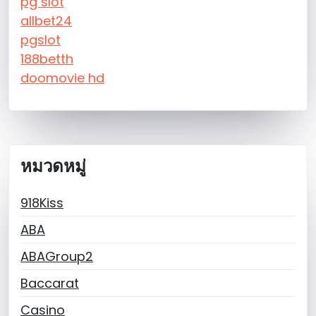
pg slot
allbet24
pgslot
188betth
doomovie hd
หมวดหมู่
918Kiss
ABA
ABAGroup2
Baccarat
Casino