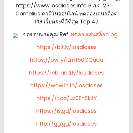
https://www.losdioses.info 8 ส.ค. 23
Cornelius คาสิโนออนไลน์ ทดลองเล่นสล็อต
PG เว็บตรงที่ดีที่สุด Top 47
ขอขอบพระคุณ Ref.
ทดลองเล่นสล็อต pg
https://bit.ly/losdioses
https://ow.ly/iEmf50OQaUa
https://rebrand.ly/losdioses
https://wow.in.th/losdioses
https://t.co/uz0EhSkiLY
https://is.gd/losdioses
http://gg.gg/losdioses