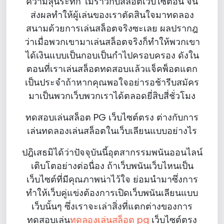
ความลุ้นระทึก ไม่ราวกับสล็อตเว็บไซต์อื่น จน
ส่งผลทำให้ผู้เล่นของเราตัดสินใจมาทดลอง
สนามด้วยการเล่นสล็อตจริงซะเลย ผลปรากฎ
ว่าเมื่อพวกเขามาเล่นสล็อตจริงก็ทำให้พวกเขา
ได้เงินแบบเป็นกอบเป็นกำไปครอบครอง ดังใน
ตอนที่เราเล่นสล็อตทดสอบแล้วแจ็คพ็อตแตก
เป็นประจำถ้าหากคุณพอใจอย่ารอช้ารีบสมัคร
มาเป็นพวกเว็บพวกเราได้ตลอดยี่สิบสี่ชั่วโมง
ทดสอบเล่นสล็อต PG เว็บไซต์ตรง ต่างกับการ
เล่นทดลองเล่นสล็อตในเว็บเลียนแบบอย่างไร
ปฎิเสธมิได้ว่าปัจจุบันนี้อุตสากรรมพนันออนไลน์
เติบโตอย่างต่อนื่อง ถ้าเว็บพนันเว็บไหนเป็น
เว็บไซต์ที่มีคุณภาพน่าไว้ใจ ย่อมนำมาซึ่งการ
ทำให้เว็บคู่แข่งต้องการเปิดเว็บพนันเลียนแบบ
เว็บนั้นๆ ซึ่งเราจะเล่าสิ่งที่แตกต่างของการ
ทดสอบเล่น
ทดลองเล่นสล็อต pg
เว็บไซต์ตรง