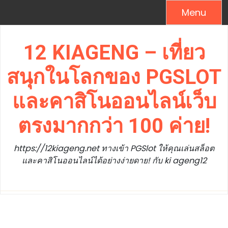
Skip
Menu
to
content
12 KIAGENG – เที่ยว
สนุกในโลกของ PGSLOT
และคาสิโนออนไลน์เว็บ
ตรงมากกว่า 100 ค่าย!
https://12kiageng.net ทางเข้า PGSlot ให้คุณเล่นสล็อต
และคาสิโนออนไลน์ได้อย่างง่ายดาย! กับ ki ageng12