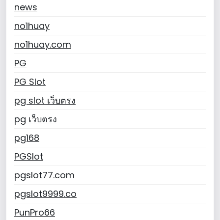
news
no1huay
no1huay.com
PG
PG Slot
pg slot เว็บตรง
pg เว็บตรง
pg168
PGSlot
pgslot77.com
pgslot9999.co
PunPro66