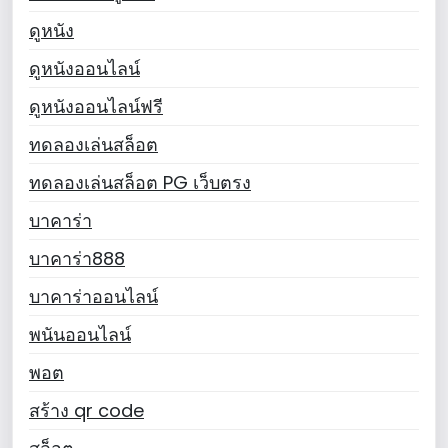
ดูหนัง
ดูหนังออนไลน์
ดูหนังออนไลน์ฟรี
ทดลองเล่นสล็อต
ทดลองเล่นสล็อต PG เว็บตรง
บาคาร่า
บาคาร่า888
บาคาร่าออนไลน์
พนันออนไลน์
พอต
สร้าง qr code