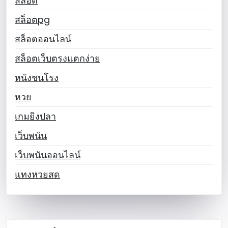
สล็อต
สล็อตpg
สล็อตออนไลน์
สล็อตเว็บตรงแตกง่าย
หนังชนโรง
หวย
เกมยิงปลา
เว็บพนัน
เว็บพนันออนไลน์
แทงหวยสด