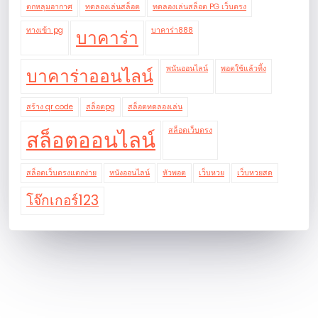
ตกหลุมอากาศ
ทดลองเล่นสล็อต
ทดลองเล่นสล็อต PG เว็บตรง
ทางเข้า pg
บาคาร่า888
บาคาร่า
พนันออนไลน์
พอตใช้แล้วทิ้ง
บาคาร่าออนไลน์
สร้าง qr code
สล็อตpg
สล็อตทดลองเล่น
สล็อตเว็บตรง
สล็อตออนไลน์
สล็อตเว็บตรงแตกง่าย
หนังออนไลน์
หัวพอต
เว็บหวย
เว็บหวยสด
โจ๊กเกอร์123