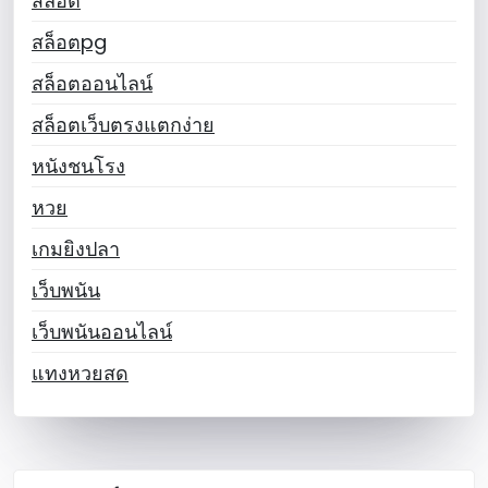
สล็อต
สล็อตpg
สล็อตออนไลน์
สล็อตเว็บตรงแตกง่าย
หนังชนโรง
หวย
เกมยิงปลา
เว็บพนัน
เว็บพนันออนไลน์
แทงหวยสด