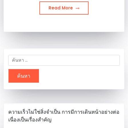
Read More
ค้นหา
สำหรับ:
ความเร็วไม่ใช่สิ่งจำเป็น การมีการเดินหน้าอย่างต่อ
เนื่องเป็นเรื่องสำคัญ