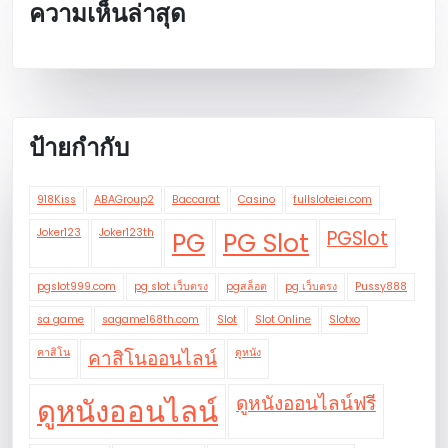
ความเห็นล่าสุด
ป้ายกำกับ
918Kiss
ABAGroup2
Baccarat
Casino
fullsloteiei.com
Joker123
Joker123th
PGSlot
PG
PG Slot
pgslot999.com
pg slot เว็บตรง
pgสล็อต
pg เว็บตรง
Pussy888
sa game
sagame168th.com
Slot
Slot Online
Slotxo
คาสิโน
คาสิโนออนไลน์
ดูหนัง
ดูหนังออนไลน์ฟรี
ดูหนังออนไลน์