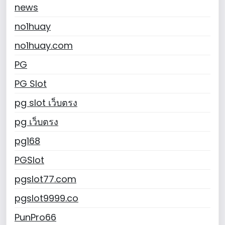
news
no1huay
no1huay.com
PG
PG Slot
pg slot เว็บตรง
pg เว็บตรง
pg168
PGSlot
pgslot77.com
pgslot9999.co
PunPro66