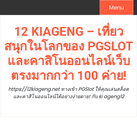
Skip
Menu
to
content
12 KIAGENG – เที่ยว
สนุกในโลกของ PGSLOT
และคาสิโนออนไลน์เว็บ
ตรงมากกว่า 100 ค่าย!
https://12kiageng.net ทางเข้า PGSlot ให้คุณเล่นสล็อต
และคาสิโนออนไลน์ได้อย่างง่ายดาย! กับ ki ageng12