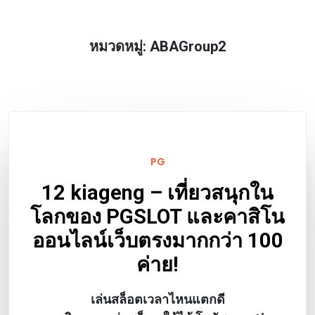
หมวดหมู่:
ABAGroup2
PG
12 kiageng – เที่ยวสนุกใน
โลกของ PGSLOT และคาสิโน
ออนไลน์เว็บตรงมากกว่า 100
ค่าย!
เล่นสล็อตเวลาไหนแตกดี