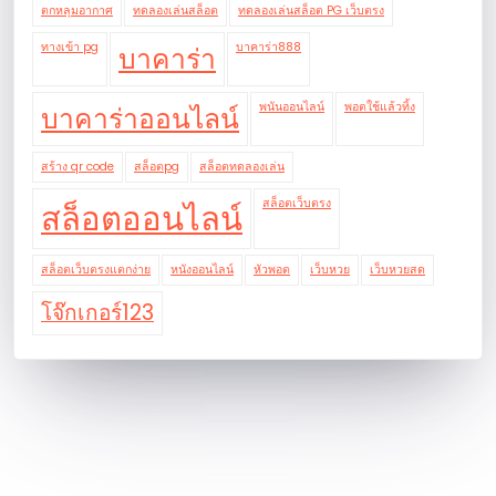
ตกหลุมอากาศ
ทดลองเล่นสล็อต
ทดลองเล่นสล็อต PG เว็บตรง
ทางเข้า pg
บาคาร่า888
บาคาร่า
พนันออนไลน์
พอตใช้แล้วทิ้ง
บาคาร่าออนไลน์
สร้าง qr code
สล็อตpg
สล็อตทดลองเล่น
สล็อตเว็บตรง
สล็อตออนไลน์
สล็อตเว็บตรงแตกง่าย
หนังออนไลน์
หัวพอต
เว็บหวย
เว็บหวยสด
โจ๊กเกอร์123