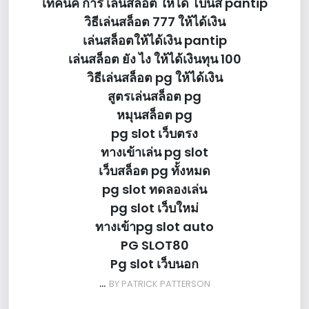
เทคนิค การ เล่นสล็อต ให้ได้ โบนัส pantip
วิธีเล่นสล็อต 777 ให้ได้เงิน
เล่นสล็อตให้ได้เงิน pantip
เล่นสล็อต ยัง ไง ให้ได้เงินทุน 100
วิธีเล่นสล็อต pg ให้ได้เงิน
สูตรเล่นสล็อต pg
หมุนสล็อต pg
pg slot เว็บตรง
ทางเข้าเล่น pg slot
เว็บสล็อต pg ทั้งหมด
pg slot ทดลองเล่น
pg slot เว็บใหม่
ทางเข้าpg slot auto
PG SLOT80
Pg slot เว็บนอก
…
BY
PATRICK PATTERSON