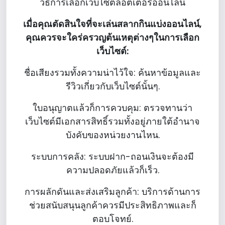
วิธีการเลือกเว็บไซต์ลอตเตอรี่ออนไลน์
เมื่อคุณตัดสินใจที่จะเล่นสลากกินแบ่งออนไลน์,
คุณควรจะใคร่ครวญต้นเหตุต่างๆในการเลือก
เว็บไซต์:
ชื่อเสียงรวมทั้งความน่าไว้ใจ: ค้นหาข้อมูลและ
รีวิวเกี่ยวกับเว็บไซต์นั้นๆ.
ใบอนุญาตแล้วก็การควบคุม: ตรวจทานว่า
เว็บไซต์มีเอกสารสิทธิ์รวมทั้งอยู่ภายใต้อำนาจ
บังคับของหน่วยงานไหน.
ระบบการคลัง: ระบบฝาก-ถอนเงินจะต้องมี
ความปลอดภัยแล้วก็เร็ว.
การผลักดันและส่งเสริมลูกค้า: บริการด้านการ
ช่วยสนับสนุนลูกค้าควรมีประสิทธิภาพและก็
ตอบโจทย์.