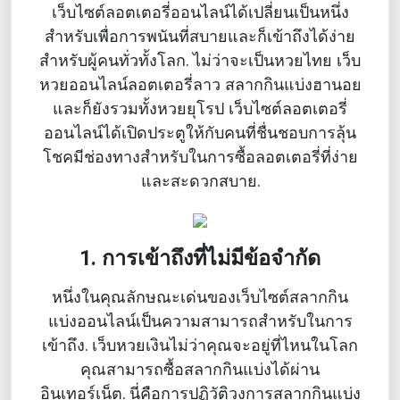
เว็บไซต์ลอตเตอรี่ออนไลน์ได้เปลี่ยนเป็นหนึ่ง
สำหรับเพื่อการพนันที่สบายและก็เข้าถึงได้ง่าย
สำหรับผู้คนทั่วทั้งโลก. ไม่ว่าจะเป็นหวยไทย เว็บ
หวยออนไลน์ลอตเตอรี่ลาว สลากกินแบ่งฮานอย
และก็ยังรวมทั้งหวยยุโรป เว็บไซต์ลอตเตอรี่
ออนไลน์ได้เปิดประตูให้กับคนที่ชื่นชอบการลุ้น
โชคมีช่องทางสำหรับในการซื้อลอตเตอรี่ที่ง่าย
และสะดวกสบาย.
1. การเข้าถึงที่ไม่มีข้อจำกัด
หนึ่งในคุณลักษณะเด่นของเว็บไซต์สลากกิน
แบ่งออนไลน์เป็นความสามารถสำหรับในการ
เข้าถึง. เว็บหวยเงินไม่ว่าคุณจะอยู่ที่ไหนในโลก
คุณสามารถซื้อสลากกินแบ่งได้ผ่าน
อินเทอร์เน็ต. นี่คือการปฏิวัติวงการสลากกินแบ่ง