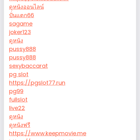
ดูหนังออนไลน์
ปั่นแตก66
sagame
joker123
ดูหนัง
pussy888
pussy888
sexybaccarat
pg slot
https://pgslot77.run
pg99
fullslot
live22
ดูหนัง
ดูหนังฟรี
https://www.keepmovie.me