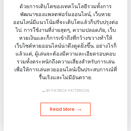
ด้วยการเติบโตของเทคโนโลยีรวมทั้งการ
พัฒนาของแพลตฟอร์มออนไลน์, เว็บหวย
ออนไลน์มีแนวโน้มที่จะเติบโตแล้วก็ปรับปรุงต่อ
ไป. การใช้งานที่ง่ายสุดๆ, ความปลอดภัย, เว็บ
หวยเงินและก็การเข้าถึงที่กว้างขวางทำให้
เว็บไซต์หวยออนไลน์น่าดึงดูดยิ่งขึ้น. อย่างไรก็
แล้วแต่, ผู้เล่นจะต้องมีความละเอียดรอบคอบ
รวมทั้งตระหนักถึงความเสี่ยงสำหรับการเล่น
เพื่อให้การเล่นหวยออนไลน์เป็นประสบการณ์ที่
รื้นเริงและไม่มีอันตราย.
…
BY
PATRICK PATTERSON
Read More