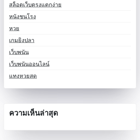
สล็อตเว็บตรงแตกง่าย
หนังชนโรง
หวย
เกมยิงปลา
เว็บพนัน
เว็บพนันออนไลน์
แทงหวยสด
ความเห็นล่าสุด