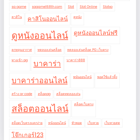
sa game
sagame168th.com
Slot
Slot Online
Slotxo
คาสิโน
คาสิโนออนไลน์
ดูหนัง
ดูหนังออนไลน์ฟรี
ดูหนังออนไลน์
ตกหลุมอากาศ
ทดลองเล่นสล็อต
ทดลองเล่นสล็อต PG เว็บตรง
ทางเข้า pg
บาคาร่า888
บาคาร่า
พนันออนไลน์
พอตใช้แล้วทิ้ง
บาคาร่าออนไลน์
สร้าง qr code
สล็อตpg
สล็อตทดลองเล่น
สล็อตเว็บตรง
สล็อตออนไลน์
สล็อตเว็บตรงแตกง่าย
หนังออนไลน์
หัวพอต
เว็บหวย
เว็บหวยสด
โจ๊กเกอร์123