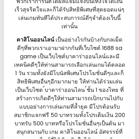
พวกเราการันตีได้ผลแจ่มแจ้งบันเทิงใจได้เงิน
เร็วสุจริตใจและก็ได้รับสิทธิพิเศษที่สุดยอดแน่ๆ
เล่นเกมทันทีได้ประสบการณ์ดีๆจำต้องเว็บนี้
เท่านั้น
คาสิโนออนไลน์
เป็นอย่างไรกันบ้างกับกลเม็ด
ดีๆที่พวกเราเอามาฝากกันที่เว็บไซต์ 1688 sa
game เป็นเว็บไซต์บาคาร่าออนไลน์และมี
เทคนิคดีๆให้ท่านสามารถเลือกเล่นเกมได้ตลอด
1 วัน รวมทั้งยังมีโบนัสพิเศษโปรโมชั่นดีๆและก็
สิทธิพิเศษอื่นๆอีกมากมาย ให้ท่านได้ร่วมเล่น
เป็นเว็บไซต ์บาคาร่าออนไลน ์ชั้น 1 ของไทย ที่
สร้างการเกิดดีๆให้ท่านสามารถเบิกบานไปกับ
แบบอย่างการเล่นเกมที่ล้ำยุค มีโปรต้อนรับ
สมาชิกแจกฟรี 50 บาทรวมทั้งโปรเติมเงิน 200
บาทรับ 500 บาทหรือโปรโมชั่นอื่นๆเป็นต้น มา
สนุกสนานกับ เกม คาสิโนออนไลน์ อัศจรรย์ที่