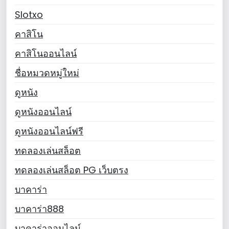
Slotxo
คาสิโน
คาสิโนออนไลน์
ชื่อหมวดหมู่ใหม่
ดูหนัง
ดูหนังออนไลน์
ดูหนังออนไลน์ฟรี
ทดลองเล่นสล็อต
ทดลองเล่นสล็อต PG เว็บตรง
บาคาร่า
บาคาร่า888
บาคาร่าออนไลน์