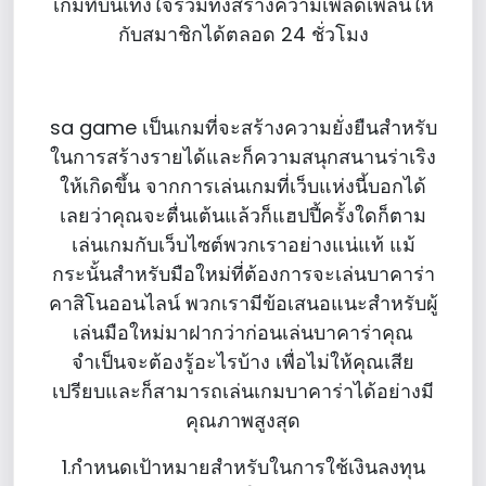
เกมที่บันเทิงใจรวมทั้งสร้างความเพลิดเพลินให้
กับสมาชิกได้ตลอด 24 ชั่วโมง
sa game เป็นเกมที่จะสร้างความยั่งยืนสำหรับ
ในการสร้างรายได้และก็ความสนุกสนานร่าเริง
ให้เกิดขึ้น จากการเล่นเกมที่เว็บแห่งนี้บอกได้
เลยว่าคุณจะตื่นเต้นแล้วก็แฮปปี้ครั้งใดก็ตาม
เล่นเกมกับเว็บไซต์พวกเราอย่างแน่แท้ แม้
กระนั้นสำหรับมือใหม่ที่ต้องการจะเล่นบาคาร่า
คาสิโนออนไลน์ พวกเรามีข้อเสนอแนะสำหรับผู้
เล่นมือใหม่มาฝากว่าก่อนเล่นบาคาร่าคุณ
จำเป็นจะต้องรู้อะไรบ้าง เพื่อไม่ให้คุณเสีย
เปรียบและก็สามารถเล่นเกมบาคาร่าได้อย่างมี
คุณภาพสูงสุด
1.กำหนดเป้าหมายสำหรับในการใช้เงินลงทุน