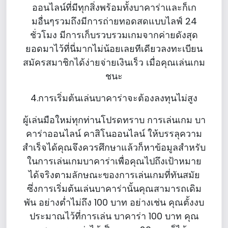
ออนไลน์ที่มีทุกสิ่งพร้อมทั้งบาคาร่าและก็เก
มอื่นๆรวมถึงมีการถ่ายทอดสดแบบไลฟ์ 24
ชั่วโมง มีการเก็บรวบรวมเกมจากค่ายดังสุด
ยอดมาไว้ที่นี่มากไม่น้อยเลยทีเดียวลงทะเบียน
สมัครสมาชิกได้ง่ายจ่ายเงินเร็ว เมื่อคุณเล่นเกม
ชนะ
4.การเริ่มต้นเล่นบาคาร่าจะต้องลงทุนไม่สูง
ผู้เล่นมือใหม่ทุกท่านโปรดทราบ การเล่นเกม บา
คาร่าออนไลน์ คาสิโนออนไลน์ ให้บรรลุความ
สำเร็จได้คุณจึงควรศึกษาแล้วก็หาข้อมูลสำหรับ
ในการเล่นเกมบาคาร่าเพื่อคุณไปถึงเป้าหมาย
ได้จริงตามลักษณะของการเล่นเกมที่ทันสมัย
ซึ่งการเริ่มต้นเล่นบาคาร่านั้นคุณสามารถเดิม
พัน อย่างต่ำไม่ถึง 100 บาท อย่างเช่น คุณตั้งงบ
ประมาณไว้ที่การเล่น บาคาร่า 100 บาท คุณ