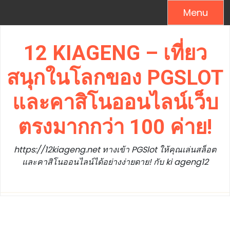
Skip
Menu
to
content
12 KIAGENG – เที่ยว
สนุกในโลกของ PGSLOT
และคาสิโนออนไลน์เว็บ
ตรงมากกว่า 100 ค่าย!
https://12kiageng.net ทางเข้า PGSlot ให้คุณเล่นสล็อต
และคาสิโนออนไลน์ได้อย่างง่ายดาย! กับ ki ageng12