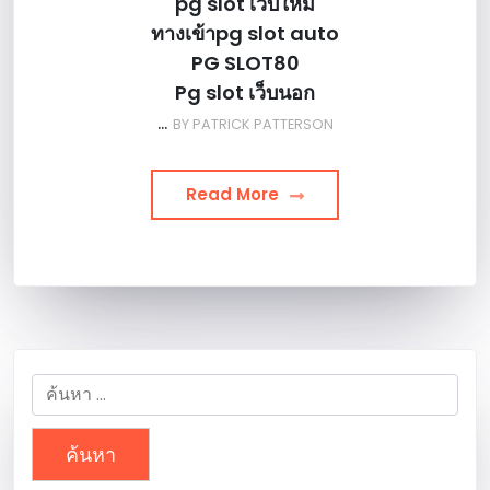
pg slot เว็บใหม่
ทางเข้าpg slot auto
PG SLOT80
Pg slot เว็บนอก
…
BY
PATRICK PATTERSON
Read More
ค้นหา
สำหรับ: