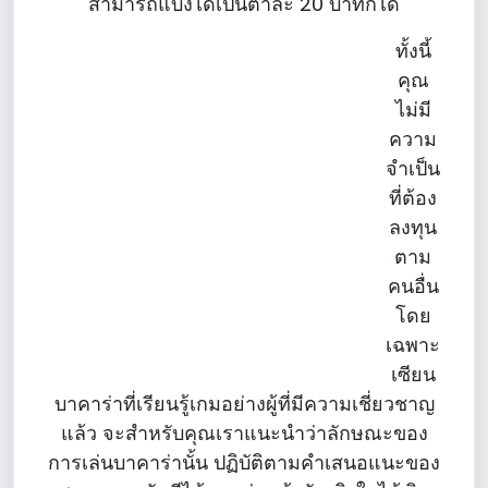
สามารถแบ่งได้เป็นตาละ 20 บาทก็ได้
ทั้งนี้
คุณ
ไม่มี
ความ
จำเป็น
ที่ต้อง
ลงทุน
ตาม
คนอื่น
โดย
เฉพาะ
เซียน
บาคาร่าที่เรียนรู้เกมอย่างผู้ที่มีความเชี่ยวชาญ
แล้ว จะสำหรับคุณเราแนะนำว่าลักษณะของ
การเล่นบาคาร่านั้น ปฏิบัติตามคำเสนอแนะของ