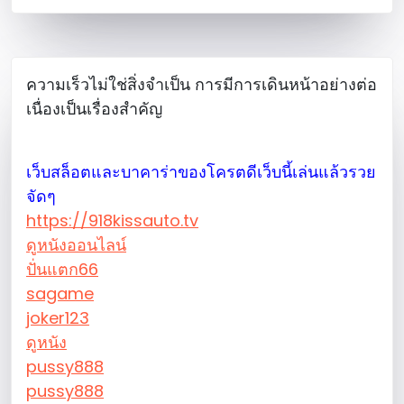
ความเร็วไม่ใช่สิ่งจำเป็น การมีการเดินหน้าอย่างต่อ
เนื่องเป็นเรื่องสำคัญ
เว็บสล็อตและบาคาร่าของโครตดีเว็บนี้เล่นแล้วรวย
จัดๆ
https://918kissauto.tv
ดูหนังออนไลน์
ปั่นแตก66
sagame
joker123
ดูหนัง
pussy888
pussy888