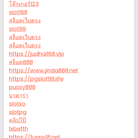
โจ๊กเกอร์123
slot168
สล็อตเว็บตรง
slot99
สล็อตเว็บตรง
สล็อตเว็บตรง
https://judhai168.vip
สล็อต888
https://www.jinda888.net
https://pgslot99.life
pussy888
บาคาร่า
slotxo
slotpg
คลิปโป๊
1xbetth
https://funny18.net