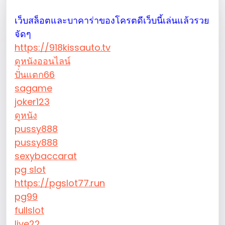
เว็บสล็อตและบาคาร่าของโครตดีเว็บนี้เล่นแล้วรวย
จัดๆ
https://918kissauto.tv
ดูหนังออนไลน์
ปั่นแตก66
sagame
joker123
ดูหนัง
pussy888
pussy888
sexybaccarat
pg slot
https://pgslot77.run
pg99
fullslot
live22