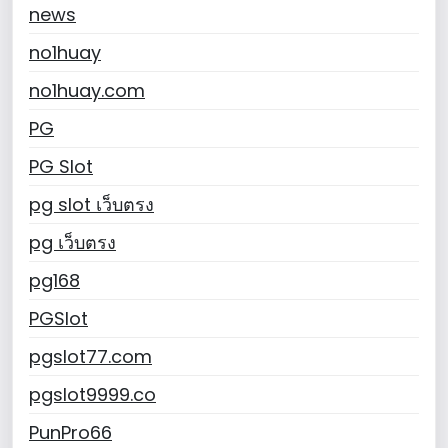
news
no1huay
no1huay.com
PG
PG Slot
pg slot เว็บตรง
pg เว็บตรง
pg168
PGSlot
pgslot77.com
pgslot9999.co
PunPro66