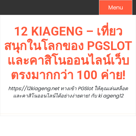
Skip
Menu
to
content
12 KIAGENG – เที่ยว
สนุกในโลกของ PGSLOT
และคาสิโนออนไลน์เว็บ
ตรงมากกว่า 100 ค่าย!
https://12kiageng.net ทางเข้า PGSlot ให้คุณเล่นสล็อต
และคาสิโนออนไลน์ได้อย่างง่ายดาย! กับ ki ageng12