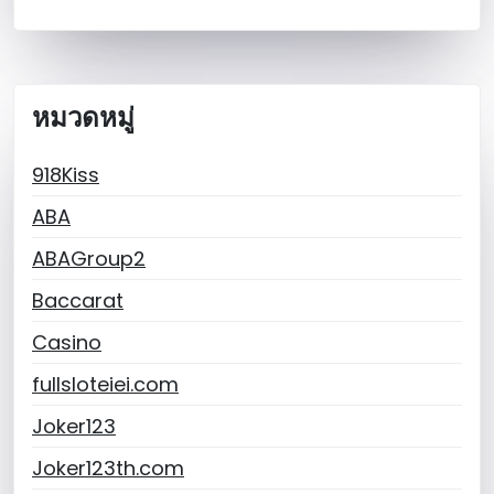
หมวดหมู่
918Kiss
ABA
ABAGroup2
Baccarat
Casino
fullsloteiei.com
Joker123
Joker123th.com