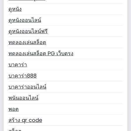
ดูหนัง
ดูหนังออนไลน์
ดูหนังออนไลน์ฟรี
ทดลองเล่นสล็อต
ทดลองเล่นสล็อต PG เว็บตรง
บาคาร่า
บาคาร่า888
บาคาร่าออนไลน์
พนันออนไลน์
พอต
สร้าง qr code