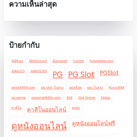
ความเห็นล่าสุด
ป้ายกำกับ
918Kiss
ABAGroup2
Baccarat
Casino
fullsloteiei.com
Joker123
Joker123th
PGSlot
PG
PG Slot
pgslot999.com
pg slot เว็บตรง
pgสล็อต
pg เว็บตรง
Pussy888
sa game
sagame168th.com
Slot
Slot Online
Slotxo
คาสิโน
คาสิโนออนไลน์
ดูหนัง
ดูหนังออนไลน์ฟรี
ดูหนังออนไลน์