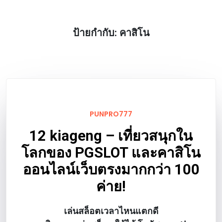
ป้ายกำกับ:
คาสิโน
PUNPRO777
12 kiageng – เที่ยวสนุกใน
โลกของ PGSLOT และคาสิโน
ออนไลน์เว็บตรงมากกว่า 100
ค่าย!
เล่นสล็อตเวลาไหนแตกดี