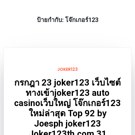
ป้ายกำกับ:
โจ๊กเกอร์123
JOKER123
กรกฎา 23 joker123 เว็บไซต์
ทางเข้าjoker123 auto
casinoเว็บใหญ่ โจ๊กเกอร์123
ใหม่ล่าสุด Top 92 by
Joesph joker123
Joker123th.com 31