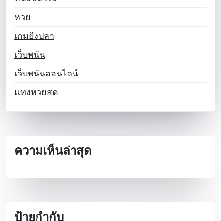
หวย
เกมยิงปลา
เว็บพนัน
เว็บพนันออนไลน์
แทงหวยสด
ความเห็นล่าสุด
ป้ายกำกับ