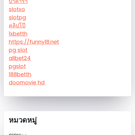
บาคาร่า
slotxo
slotpg
คลิปโป๊
1xbetth
https://funny18.net
pg slot
allbet24
pgslot
188betth
doomovie hd
หมวดหมู่