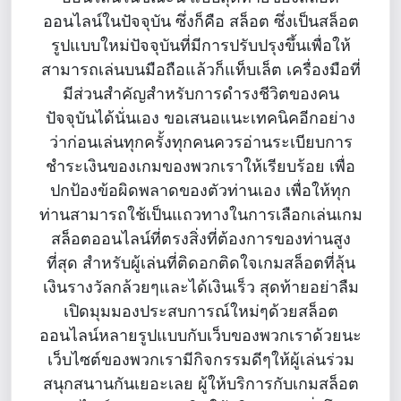
ออนไลน์ในปัจจุบัน ซึ่งก็คือ สล็อต ซึ่งเป็นสล็อต
รูปแบบใหม่ปัจจุบันที่มีการปรับปรุงขึ้นเพื่อให้
สามารถเล่นบนมือถือแล้วก็แท็บเล็ต เครื่องมือที่
มีส่วนสำคัญสำหรับการดำรงชีวิตของคน
ปัจจุบันได้นั่นเอง ขอเสนอแนะเทคนิคอีกอย่าง
ว่าก่อนเล่นทุกครั้งทุกคนควรอ่านระเบียบการ
ชำระเงินของเกมของพวกเราให้เรียบร้อย เพื่อ
ปกป้องข้อผิดพลาดของตัวท่านเอง เพื่อให้ทุก
ท่านสามารถใช้เป็นแถวทางในการเลือกเล่นเกม
สล็อตออนไลน์ที่ตรงสิ่งที่ต้องการของท่านสูง
ที่สุด สำหรับผู้เล่นที่ติดอกติดใจเกมสล็อตที่ลุ้น
เงินรางวัลกล้วยๆและได้เงินเร็ว สุดท้ายอย่าลืม
เปิดมุมมองประสบการณ์ใหม่ๆด้วยสล็อต
ออนไลน์หลายรูปแบบกับเว็บของพวกเราด้วยนะ
เว็บไซต์ของพวกเรามีกิจกรรมดีๆให้ผู้เล่นร่วม
สนุกสนานกันเยอะเลย ผู้ให้บริการกับเกมสล็อต