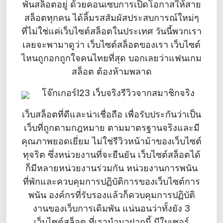
พันสล็อตอยู่ ด้วยคอนเซบการเปิดโอกาสให้สาย
สล็อตทุกคน ได้ลิ้มรสสัมผัสประสบการณ์ใหม่ๆ
ที่ไม่ใช่แค่เว็บไซต์สล็อตในประเทศ วันนี้พวกเรา
เลยจะพามาดูว่า เว็บไซต์สล็อตของเรา เว็บไซต์
ไหนถูกอกถูกใจคนไทยที่สุด บอกเลยว่าแฟนเกม
สล็อต ต้องห้ามพลาด
โจ๊กเกอร์123 เว็บจริงรีวิวจากสมาชิกจริง
เว็บสล็อตที่ดีและน่าเชื่อถือ เพื่อรับประกันว่าเป็น
เว็บที่ถูกตามกฎหมาย ตามมาตรฐานจริงและมี
คุณภาพยอดเยี่ยม ไม่ใช่รีวิวหน้าม้าของเว็บไซต์
ทุจริต ซึ่งหน่วยงานที่จะยืนยัน เว็บไซต์สล็อตได้
ก็มีหลายหน่วยงานร่วมกัน หน่วยงานการพนัน
ที่พักและควบคุมการปฏิบัติการของเว็บไซต์การ
พนัน องค์กรที่รับรองแล้วก็ควบคุมการปฏิบัติ
งานของเว็บการเดิมพัน แน่นอนว่าทั้งยัง 3
เว็บไซต์สล็อต ที่เรานำมาฝากนี้ มีใบเซอร์