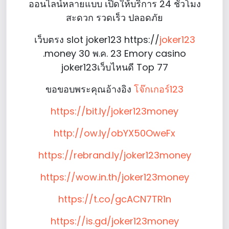
ออนไลน์หลายแบบ เปิดให้บริการ 24 ชั่วโมง
สะดวก รวดเร็ว ปลอดภัย
เว็บตรง slot joker123 https://
joker123
.money 30 พ.ค. 23 Emory casino
joker123เว็บไหนดี Top 77
ขอขอบพระคุณอ้างอิง
โจ๊กเกอร์123
https://bit.ly/joker123money
http://ow.ly/obYX50OweFx
https://rebrand.ly/joker123money
https://wow.in.th/joker123money
https://t.co/gcACN7TR1n
https://is.gd/joker123money