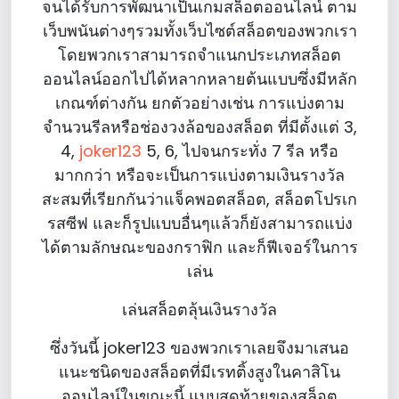
จนได้รับการพัฒนาเป็นเกมสล็อตออนไลน์ ตาม
เว็บพนันต่างๆรวมทั้งเว็บไซต์สล็อตของพวกเรา
โดยพวกเราสามารถจำแนกประเภทสล็อต
ออนไลน์ออกไปได้หลากหลายต้นแบบซึ่งมีหลัก
เกณฑ์ต่างกัน ยกตัวอย่างเช่น การแบ่งตาม
จำนวนรีลหรือช่องวงล้อของสล็อต ที่มีตั้งแต่ 3,
4,
joker123
5, 6, ไปจนกระทั่ง 7 รีล หรือ
มากกว่า หรือจะเป็นการแบ่งตามเงินรางวัล
สะสมที่เรียกกันว่าแจ็คพอตสล็อต, สล็อตโปรเก
รสซีฟ และก็รูปแบบอื่นๆแล้วก็ยังสามารถแบ่ง
ได้ตามลักษณะของกราฟิก และก็ฟีเจอร์ในการ
เล่น
เล่นสล็อตลุ้นเงินรางวัล
ซึ่งวันนี้ joker123 ของพวกเราเลยจึงมาเสนอ
แนะชนิดของสล็อตที่มีเรทติ้งสูงในคาสิโน
ออนไลน์ในขณะนี้ แบบสุดท้ายของสล็อต