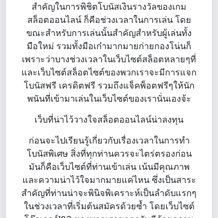
สำคัญในการพิชิตโบนัสเงินรางวัลของเกม
สล็อตออนไลน์ ก็คือช่วงเวลาในการเล่น โดย
ขณะสำหรับการเล่นนั้นสำคัญสำหรับผู้เล่นทั้ง
มือใหม่ รวมทั้งมือเก๋ามากมายก่ายกองโน่นก็
เพราะว่าบางช่วงเวลาในเว็บไซต์สล็อตหลายๆที่
และเว็บไซต์สล็อตไซต์ของพวกเราจะมีการแจก
โบนัสฟรี เครดิตฟรี รวมถึงแจ็คพ็อตฟรีๆให้นัก
พนันที่เข้ามาเล่นในเว็บไซต์ของเรานั่นเองจ้ะ
เว็บที่น่าไว้วางใจสล็อตออนไลน์น่าลงทุน
ก่อนจะไปเรียนรู้เกี่ยวกับเรื่องเวลาในการทำ
โบนัสพิเศษ สิ่งที่ทุกท่านควรจะไตร่ตรองก่อน
มันก็คือเว็บไซต์ที่ท่านเข้าเล่น เน้นมีคุณภาพ
และความน่าไว้ใจมากมายแค่ไหน ซึ่งเป็นสาระ
สำคัญที่ท่านน่าจะพินิจพิเคราะห์เป็นลำดับแรกๆ
ในช่วงเวลาที่เริ่มต้นสมัครด้วยซ้ำ โดยเว็บไซต์