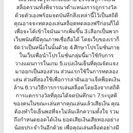
สล็อตรวมทั้งพิจารณาตำแหน่งการถูกรางวัล
ด้วยตัวเองพร้อมจดบันทึกสิ่งเหล่านี้ไว้เป็นสถิติ
คุณอาจจะทดลองเล่นสล็อตทดลองฟรีก่อนก็ได้
เพื่อจะได้เข้าใจมันมากเพิ่มขึ้น 3.เลือกเป็นพวก
เว็บพนันที่มีคุณภาพเชื่อถือได้ โดยเว็บของเราก็
จัดว่าเป็นหนึ่งในนั้นด้วย 4.ศึกษาโปรโมชั่นภาย
ในเว็บเพื่อนำโปรโมชั่นกลุ่มนี้มาใช้กับการ
วางแผนการในเกม 5.แบ่งเงินเย็นที่คุณจัดแจง
มาออกเป็นสองส่วน ส่วนแรกใช้ในการทดลอง
เล่น ส่วนที่สองใช้เพื่อการล่าฝันเอาแจ็คพ็อตเงิน
ล้าน 6.วางวิธีการการเล่นสล็อตโดยอิงจากสถิติ
การแตกรางวัลที่คุณได้จดบันทึกมา 7.ระบุสติ
ของตนในขณะเล่นหากคุณเล่นแล้วเสียเงิน คุณ
ต้องทำใจเย็นพอที่จะไม่ล้มเลิกความตั้งใจ รวม
ถึงกำหนดยอดได้เงิน ยอดเสียเงินเสียทองอย่าง
น้อยประจำวันอีกด้วย เพื่อคุณเล่นสล็อตอย่างมี