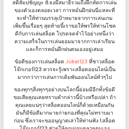
สติสัมปชัญญะ 8.จงมีสมาธิรวมถึงฝึกหัดการเล่น
ของตัวเองตลอดเวลา การหมั่นฝึกฝนนี่แหละที่
จะทำให้ท่านบรรลุเป้าหมายจากการเล่นเกม
เพิ่มขึ้นเรื่อยๆ สุดท้ายนี้เราขอให้พรให้ท่านโชค
ดีกับการเล่นสล็อต โปรดจดจำไว้อย่างหนึ่งว่า
ความเสร็จในการเล่นยอมมาจากการเล่าเรียน
และก็การหมั่นฝึกฝนตนเองอยู่เสมอ
ข้อดีของการเล่นสล็อต
Joker123
ที่ชาวสล็อต
โจ๊กเกอร์123 ควรจะรู้เพราะสล็อตออนไลน์เป็น
มากกว่าการเล่นการเดิมพันออนไลน์ทั่วๆไป
ของทุกๆสิ่งทุกๆอย่างบนโลกนี้ย่อมมีอีกทั้งข้อดี
ขอเสียคุณเคยทราบคำกล่าวนี้บ้างหรือเปล่า ถ้า
คุณเคยแน่ๆว่าสล็อตออนไลน์ก็ด้วยเหมือนกัน
มันก็มีข้อดีมากมายก่ายกองที่คุณไม่ทราบมา
ก่อน ซึ่งเราจะขออนุญาตเล่าให้ท่านฟัง 1.สล็อต
โจ๊กเกอร์123 ช่วยให้คุณผ่อนคลายตนเอง