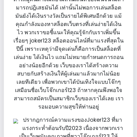
มารถปฎิเสธมันได้ เท่านั้นไม่พอการเล่นสล็อต
มันยังได้เงินรางวัลเป็นรายได้พิเศษอีกด้วย แม้
คุณกำลังมองหาสล็อตเว็บตรงที่เล่นง่ายได้เงิน
ไว พวกเราขอชี้แนะให้คุณรู้จักกับเราเพิ่มขึ้น
เรื่อยๆ joker123 สล็อตออนไลน์ที่มาแรงที่สุดใน
ปีนี้ เพราะเหตุว่ามีจุดเด่นก็คือการเป็นสล็อตที่
เล่นง่าย ได้เงินไว แถมไม่หมายกำหนดการถอน
อย่างน้อยอีกด้วย เว็บของเราได้สร้างความ
สบายกับสร้างเงินให้ผู้เล่นมาแล้วมากไม่น้อย
เลยทีเดียว เพื่อพวกเขาได้บันเทิงใจแบบโจ๊กๆ
เสมือนชื่อเว็บโจ๊กเกอร์123 ถ้าหากคุณพึงพอใจ
สามารถสมัครเป็นสมาชิกเว็บของเราได้เลย เรา
รอมอบความสุขให้ท่านอยู่
ปรากฎการณ์ความแรงของJoker123 ที่มา
แรงกระห่ำต้อนรับปี2023 เนื่องจากพวกเรา
เป็นเว็บพนันคุณภาพที่ชาวโจ๊กเกอร์123 ให้