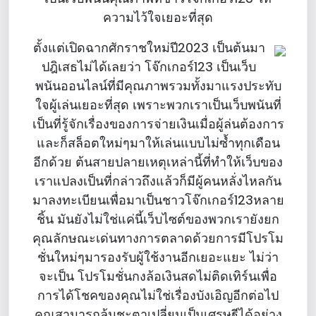
ความไว้ใจเยอะที่สุด
ตั้งแต่เปิดฉากศักราชใหม่ปี2023 เป็นต้นมา
ปฎิเสธไม่ได้เลยว่า โจ๊กเกอร์123 เป็นเว็บ
พนันออนไลน์ที่มีคุณภาพรวมทั้งมาแรงประทับ
ใจผู้เล่นเยอะที่สุด เพราะพวกเราเป็นเว็บพนันที่
เป็นที่รู้จักเรื่องของการจ่ายเงินเมื่อผู้ล่นต้องการ
และก็สล็อตใหม่ๆมาให้เล่นแบบไม่ซ้ำทุกเดือน
อีกด้วย ต้นสายปลายเหตุเหล่านี้ที่ทำให้เว็บของ
เราแปลงเป็นที่กล่าวถึงแล้วก็มีผู้คนหลั่งไหลกัน
มาลงทะเบียนเพื่อมาเป็นชาวโจ๊กเกอร์123หลาย
ชิ้น มันยังไม่ใช่แค่นี้เว็บไซต์ของพวกเรายังยก
คุณลักษณะเด่นทางการตลาดด้วยการมีโปรโม
ชั่นใหม่ๆมารองรับผู้ใช้งานอีกเยอะแยะ ไม่ว่า
จะเป็น โปรโมชั่นกงล้อเงินสดไม่ติดเทิร์นเพื่อ
การได้โชคของคุณไม่ใช่เรื่องบังเอิญอีกต่อไป
คุณสามารถลุ้นชะตาเปลี่ยนเป็นเศรษฐีได้อย่าง