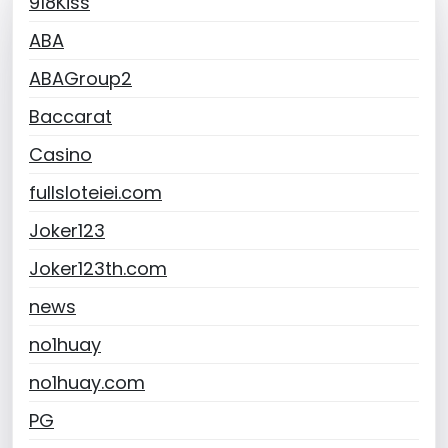
918Kiss
ABA
ABAGroup2
Baccarat
Casino
fullsloteiei.com
Joker123
Joker123th.com
news
no1huay
no1huay.com
PG