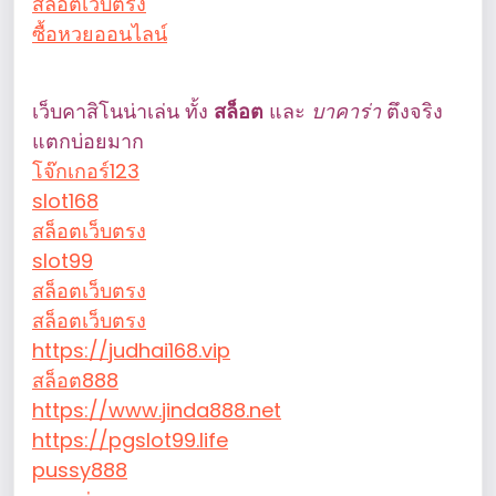
สล็อตเว็บตรง
ซื้อหวยออนไลน์
เว็บคาสิโนน่าเล่น ทั้ง
สล็อต
และ
บาคาร่า
ตึงจริง
แตกบ่อยมาก
โจ๊กเกอร์123
slot168
สล็อตเว็บตรง
slot99
สล็อตเว็บตรง
สล็อตเว็บตรง
https://judhai168.vip
สล็อต888
https://www.jinda888.net
https://pgslot99.life
pussy888