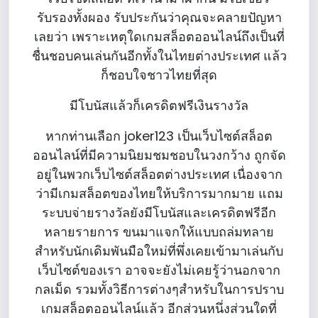
รับรองทั้งผอง รับประกันว่าคุณจะคลายปัญหา
เลยว่า เพราะเหตุใดเกมสล็อตออนไลน์ถึงเป็นที่
ชื่นชอบคนเล่นกันอีกทั้งในไทยต่างประเทศ แล้ว
ก็ชอบใจชาวไทยที่สุด
มีโบนัสแล้วก็เครดิตฟรีเงินรางวัล
หากท่านเลือก joker123 เป็นเว็บไซต์สล็อต
ออนไลน์ที่มีความนิยมชมชอบในวงกว้าง ถูกจัด
อยู่ในพวกเว็บไซต์สล็อตต่างประเทศ เนื่องจาก
ว่ามีเกมสล็อตของไทยให้บริการมากมาย แถม
ระบบจ่ายรางวัลยังมีโบนัสและเครดิตฟรีอีก
หลายรายการ ขนมาแจกให้แบบถล่มทลาย
สำหรับนักเดิมพันมือใหม่ที่พึ่งเคยเข้ามาเล่นกับ
เว็บไซต์ของเรา อาจจะยังไม่เคยรู้ว่านอกจาก
กลเม็ด รวมทั้งวิธีการต่างๆสำหรับในการปราบ
เกมสล็อตออนไลน์แล้ว อีกส่วนหนึ่งส่วนใดที่