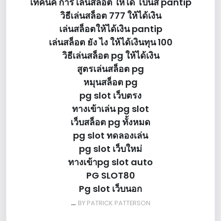
เทคนิค การ เล่นสล็อต ให้ได้ โบนัส pantip
วิธีเล่นสล็อต 777 ให้ได้เงิน
เล่นสล็อตให้ได้เงิน pantip
เล่นสล็อต ยัง ไง ให้ได้เงินทุน 100
วิธีเล่นสล็อต pg ให้ได้เงิน
สูตรเล่นสล็อต pg
หมุนสล็อต pg
pg slot เว็บตรง
ทางเข้าเล่น pg slot
เว็บสล็อต pg ทั้งหมด
pg slot ทดลองเล่น
pg slot เว็บใหม่
ทางเข้าpg slot auto
PG SLOT80
Pg slot เว็บนอก
…
BY
PATRICK PATTERSON