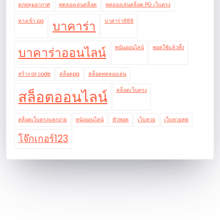
ตกหลุมอากาศ
ทดลองเล่นสล็อต
ทดลองเล่นสล็อต PG เว็บตรง
ทางเข้า pg
บาคาร่า888
บาคาร่า
พนันออนไลน์
พอตใช้แล้วทิ้ง
บาคาร่าออนไลน์
สร้าง qr code
สล็อตpg
สล็อตทดลองเล่น
สล็อตเว็บตรง
สล็อตออนไลน์
สล็อตเว็บตรงแตกง่าย
หนังออนไลน์
หัวพอต
เว็บหวย
เว็บหวยสด
โจ๊กเกอร์123