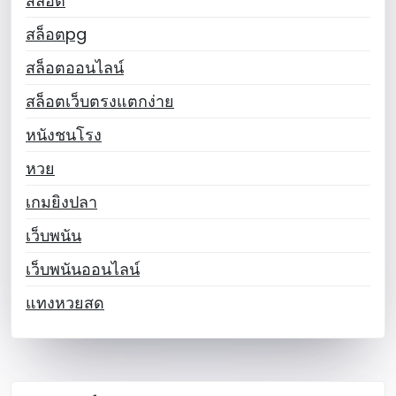
สล็อต
สล็อตpg
สล็อตออนไลน์
สล็อตเว็บตรงแตกง่าย
หนังชนโรง
หวย
เกมยิงปลา
เว็บพนัน
เว็บพนันออนไลน์
แทงหวยสด