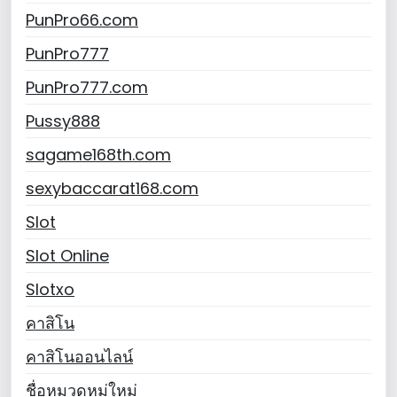
PunPro66.com
PunPro777
PunPro777.com
Pussy888
sagame168th.com
sexybaccarat168.com
Slot
Slot Online
Slotxo
คาสิโน
คาสิโนออนไลน์
ชื่อหมวดหมู่ใหม่