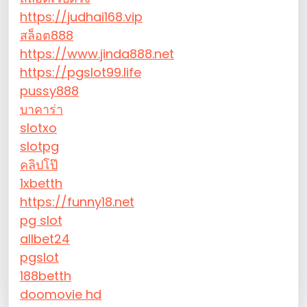
https://judhai168.vip
สล็อต888
https://www.jinda888.net
https://pgslot99.life
pussy888
บาคาร่า
slotxo
slotpg
คลิปโป๊
1xbetth
https://funny18.net
pg slot
allbet24
pgslot
188betth
doomovie hd