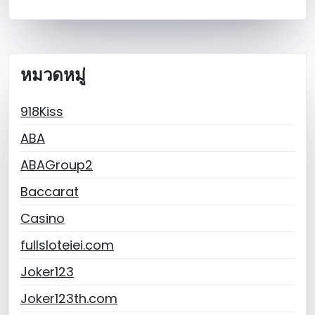
หมวดหมู่
918Kiss
ABA
ABAGroup2
Baccarat
Casino
fullsloteiei.com
Joker123
Joker123th.com