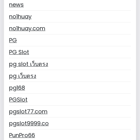
news
no1huay
no1huay.com
PG
PG Slot
pg slot เว็บตรง
pg เว็บตรง
pg168
PGSlot
pgslot77.com
pgslot9999.co
PunPro66